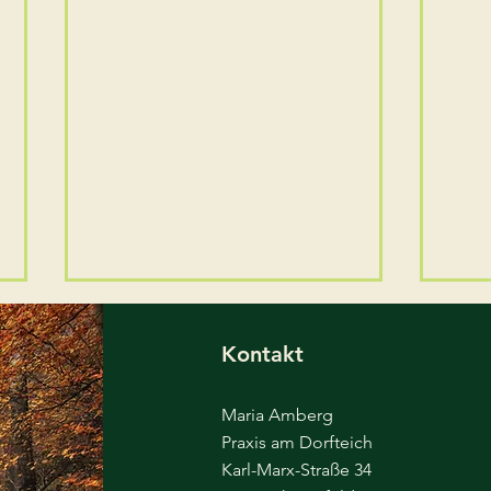
Brückentag 15.05.
Neu
geschlossen
bee
Kontakt
Am Freitag nach Himmelfahrt
Leid
bleibt die Praxis geschlossen.
Kapa
Maria Amberg
Am 18.05. sind wir wieder wie
Neua
Praxis am Dorfteich
gewohnt für Sie da!
vore
Karl-Marx-Straße 34
Ände