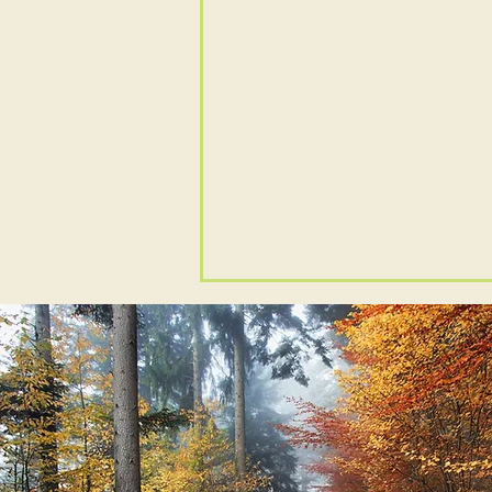
Keine Schließzeiten über
den Sommer
Gute Nachrichten! Auch in
diesem Jahr bleibt die Praxis
am Dorfteich den ganzen
Sommer geöffnet. Auch die
ärztliche Versorgung wird