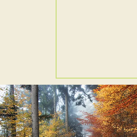
Keine Schließzeiten über
den Sommer
Gute Nachrichten! Auch in
diesem Jahr bleibt die Praxis
am Dorfteich den ganzen
Sommer geöffnet. Auch die
ärztliche Versorgung wird