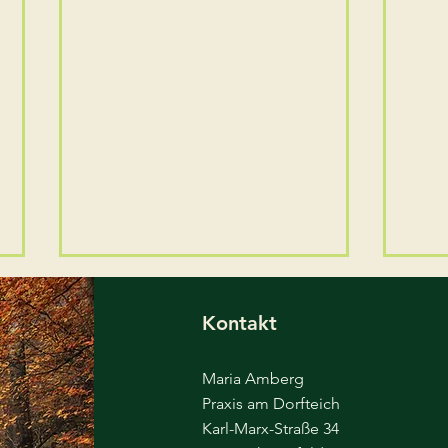
Brückentag 15.05.
Neu
geschlossen
bee
Kontakt
Am Freitag nach Himmelfahrt
Leid
bleibt die Praxis geschlossen.
Kapa
Maria Amberg
Am 18.05. sind wir wieder wie
Neua
Praxis am Dorfteich
gewohnt für Sie da!
vore
Karl-Marx-Straße 34
Ände