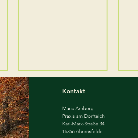
Brückentag 15.05.
Neu
geschlossen
bee
Kontakt
Am Freitag nach Himmelfahrt
Leid
bleibt die Praxis geschlossen.
Kapa
Maria Amberg
Am 18.05. sind wir wieder wie
Neua
Praxis am Dorfteich
gewohnt für Sie da!
vore
Karl-Marx-Straße 34
Ände
16356 Ahrensfelde
hier 