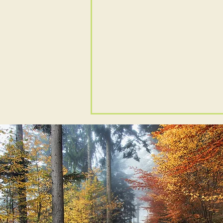
Keine Schließzeiten über
den Sommer
Gute Nachrichten! Auch in
diesem Jahr bleibt die Praxis
am Dorfteich den ganzen
Sommer geöffnet. Auch die
ärztliche Versorgung wird
durchgehend von Frau Deubler